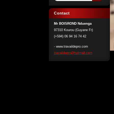
Contact
Mr BOISROND Nduenga
97310 Kourou (Guyane Fr)
(+594) 06 94 16 74 42
- www.travaildepro.com
travaild
epro@hot
mail.com