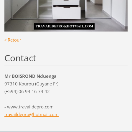
« Retour
Contact
Mr BOISROND Nduenga
97310 Kourou (Guyane Fr)
(+594) 06 94 16 74 42
- www.travaildepro.com
travaild
epro@hot
mail.com