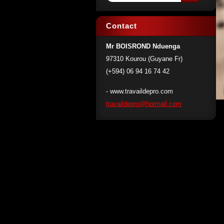
Contact
Mr BOISROND Nduenga
97310 Kourou (Guyane Fr)
(+594) 06 94 16 74 42
- www.travaildepro.com
travaild
epro@hot
mail.com