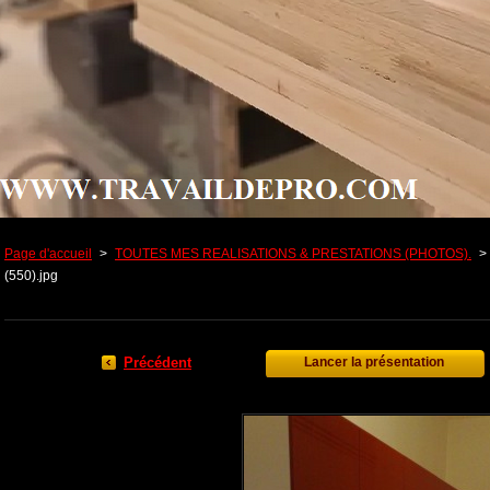
Page d'accueil
>
TOUTES MES REALISATIONS & PRESTATIONS (PHOTOS).
>
(550).jpg
Précédent
Lancer la présentation