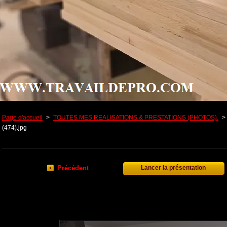
Page d'accueil
>
TOUTES MES REALISATIONS & PRESTATIONS (PHOTOS).
>
(474).jpg
Précédent
Lancer la présentation