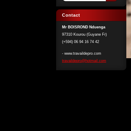
Contact
Mr BOISROND Nduenga
97310 Kourou (Guyane Fr)
(+594) 06 94 16 74 42
- www.travaildepro.com
travaild
epro@hot
mail.com