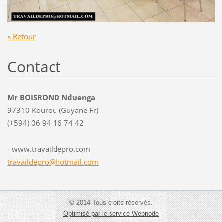
« Retour
Contact
Mr BOISROND Nduenga
97310 Kourou (Guyane Fr)
(+594) 06 94 16 74 42
- www.travaildepro.com
travaild
epro@hot
mail.com
© 2014 Tous droits réservés.
Optimisé par le service Webnode