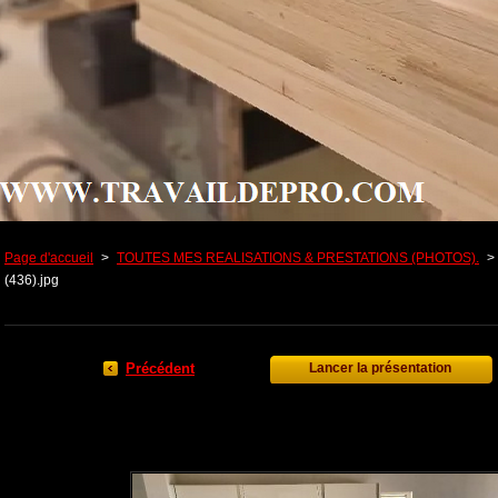
Page d'accueil
>
TOUTES MES REALISATIONS & PRESTATIONS (PHOTOS).
>
(436).jpg
Précédent
Lancer la présentation