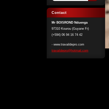
Contact
Mr BOISROND Nduenga
97310 Kourou (Guyane Fr)
(+594) 06 94 16 74 42
- www.travaildepro.com
travaild
epro@hot
mail.com