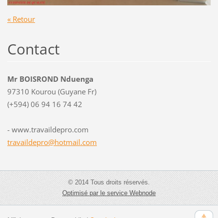
« Retour
Contact
Mr BOISROND Nduenga
97310 Kourou (Guyane Fr)
(+594) 06 94 16 74 42
- www.travaildepro.com
travaild
epro@hot
mail.com
© 2014 Tous droits réservés.
Optimisé par le service Webnode