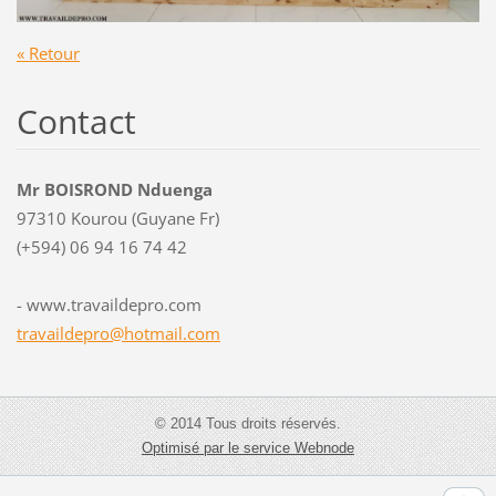
« Retour
Contact
Mr BOISROND Nduenga
97310 Kourou (Guyane Fr)
(+594) 06 94 16 74 42
- www.travaildepro.com
travaild
epro@hot
mail.com
© 2014 Tous droits réservés.
Optimisé par le service Webnode