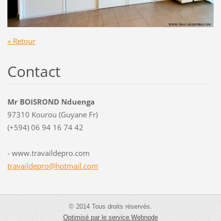
« Retour
Contact
Mr BOISROND Nduenga
97310 Kourou (Guyane Fr)
(+594) 06 94 16 74 42
- www.travaildepro.com
travaild
epro@hot
mail.com
© 2014 Tous droits réservés.
Optimisé par le service Webnode