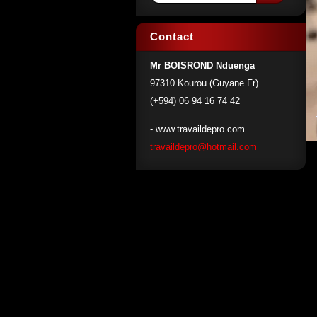
Contact
Mr BOISROND Nduenga
97310 Kourou (Guyane Fr)
(+594) 06 94 16 74 42
- www.travaildepro.com
travaild
epro@hot
mail.com